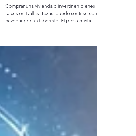
al Mejor Socio
Comprar una vivienda o invertir en bienes
raíces en Dallas, Texas, puede sentirse como
navegar por un laberinto. El prestamista
hipotecario adecuado es tu brújula. Pero,
¿cómo encontrar el mejor? ¿Qué debes
tener en cuenta? He recorrido este camino y
aprendí que elegir un prestamista es mucho
más que solo las tasas. Se trata de confianza,
claridad y apoyo. Exploremos los mejores
prestamistas hipotecarios de Dallas y qué los
hace destacar. ¿Qué diferencia a los mejores
prestam