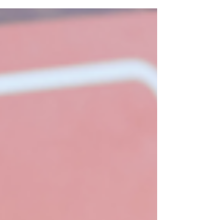
tecnológica a convertirse en una herramienta
real que está transformando la manera en
que compramos, vendemos y financiamos
propiedades. Hoy, quienes están
explorando una hipoteca tienen acceso a
más información que nunca. Sin embargo,
también enfrentan más ruido, más
simulaciones genéricas y, en ocasiones,
recomendaciones que no consideran su
situación particular. La clave no es si usar IA
o no