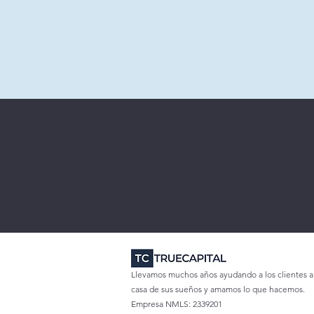
Llevamos muchos años ayudando a los clientes a
casa de sus sueños y amamos lo que hacemos.
Empresa NMLS: 2339201