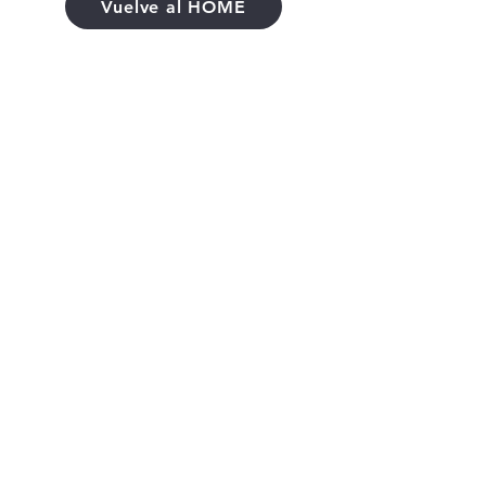
Vuelve al HOME
Llevamos muchos años ayudando a los clientes a
conseguir la casa de sus sueños y amamos lo que
hacemos.
Empresa NMLS:
2339201
www.nmlsconsumeraccess.org
Disclaimers
Legal
Política de privacidad
Declaración de accesibilidad