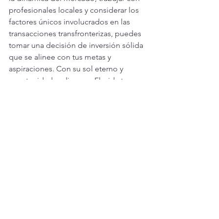
profesionales locales y considerar los 
factores únicos involucrados en las 
transacciones transfronterizas, puedes 
tomar una decisión de inversión sólida 
que se alinee con tus metas y 
aspiraciones. Con su sol eterno y 
oportunidades diversas, Florida te 
espera como tu puerta de entrada a la 
propiedad inmobiliaria internacional.
Ver todo
Entradas recientes